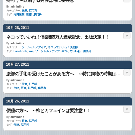
痔ろう～飲酒する男性は特に要注意
By
adminiine
カテゴリー:
医療
,
肛門科
タグ:
内田医院
,
医療
,
肛門科
10月 28, 2011
ネコっていいね！倶楽部5万人達成記念、出版決定！！
By
adminiine
カテゴリー:
ソーシャルメディア
,
ネコっていいね！倶楽部
タグ:
Facebook
,
sns
,
ソーシャルメディア
,
ネコっていいね！倶楽部
10月 27, 2011
腹部の手術を受けたことがある方へ ～特に鍋物の時期は要注意
By
adminiine
カテゴリー:
医療
,
肛門科
タグ:
便秘
,
医療
,
肛門科
,
腸閉塞
10月 26, 2011
便秘の方へ ～柿とカフェインは要注意！！
By
adminiine
カテゴリー:
医療
,
肛門科
タグ:
便秘
,
肛門科