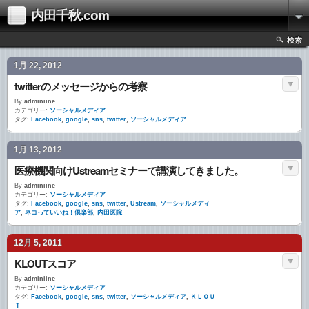
内田千秋.com
検索
1月 22, 2012
twitterのメッセージからの考察
By
adminiine
カテゴリー:
ソーシャルメディア
タグ:
Facebook
,
google
,
sns
,
twitter
,
ソーシャルメディア
1月 13, 2012
医療機関向けUstreamセミナーで講演してきました。
By
adminiine
カテゴリー:
ソーシャルメディア
タグ:
Facebook
,
google
,
sns
,
twitter
,
Ustream
,
ソーシャルメディ
ア
,
ネコっていいね！倶楽部
,
内田医院
12月 5, 2011
KLOUTスコア
By
adminiine
カテゴリー:
ソーシャルメディア
タグ:
Facebook
,
google
,
sns
,
twitter
,
ソーシャルメディア
,
ＫＬＯＵ
Ｔ