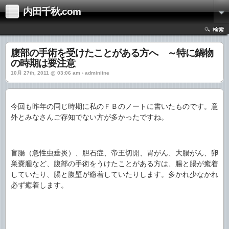
内田千秋.com
検索
腹部の手術を受けたことがある方へ ～特に鍋物
の時期は要注意
10月 27th, 2011 @ 03:06 am › adminiine
今回も昨年の同じ時期に私のＦＢのノートに書いたものです。意
外とみなさんご存知でない方が多かったですね。
盲腸（急性虫垂炎）、胆石症、帝王切開、胃がん、大腸がん、卵
巣嚢腫など、腹部の手術をうけたことがある方は、腸と腸が癒着
していたり、腸と腹壁が癒着していたりします。多かれ少なかれ
必ず癒着します。